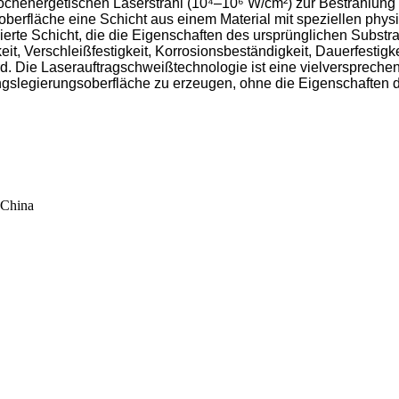
ochenergetischen Laserstrahl (10⁴–10⁶ W/cm²) zur Bestrahlung
toberfläche eine Schicht aus einem Material mit speziellen ph
gierte Schicht, die die Eigenschaften des ursprünglichen Substr
it, Verschleißfestigkeit, Korrosionsbeständigkeit, Dauerfestigk
rd. Die Laserauftragschweißtechnologie ist eine vielversprechen
ngslegierungsoberfläche zu erzeugen, ohne die Eigenschaften d
 China