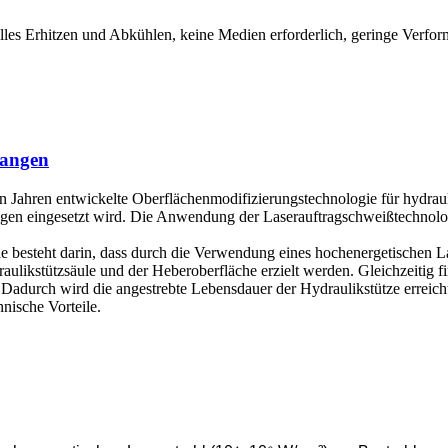
elles Erhitzen und Abkühlen, keine Medien erforderlich, geringe Verf
tangen
en Jahren entwickelte Oberflächenmodifizierungstechnologie für hydraul
gen eingesetzt wird. Die Anwendung der Laserauftragschweißtechnologi
e besteht darin, dass durch die Verwendung eines hochenergetischen La
ulikstützsäule und der Heberoberfläche erzielt werden. Gleichzeitig fin
t. Dadurch wird die angestrebte Lebensdauer der Hydraulikstütze erre
nische Vorteile.