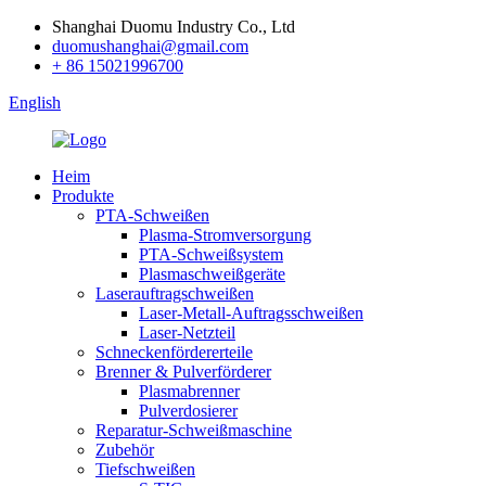
Shanghai Duomu Industry Co., Ltd
duomushanghai@gmail.com
+ 86 15021996700
English
Heim
Produkte
PTA-Schweißen
Plasma-Stromversorgung
PTA-Schweißsystem
Plasmaschweißgeräte
Laserauftragschweißen
Laser-Metall-Auftragsschweißen
Laser-Netzteil
Schneckenfördererteile
Brenner & Pulverförderer
Plasmabrenner
Pulverdosierer
Reparatur-Schweißmaschine
Zubehör
Tiefschweißen