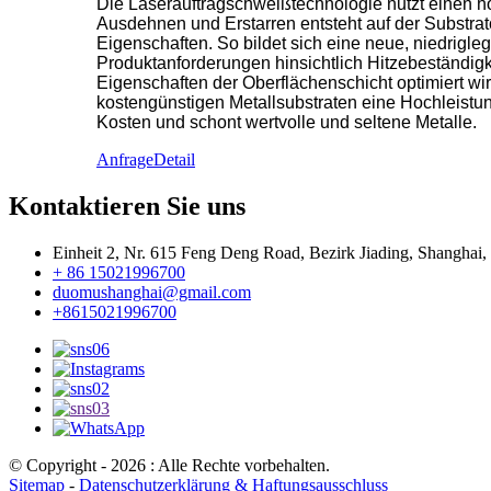
Die Laserauftragschweißtechnologie nutzt einen h
Ausdehnen und Erstarren entsteht auf der Substra
Eigenschaften. So bildet sich eine neue, niedrigle
Produktanforderungen hinsichtlich Hitzebeständigke
Eigenschaften der Oberflächenschicht optimiert wi
kostengünstigen Metallsubstraten eine Hochleistu
Kosten und schont wertvolle und seltene Metalle.
Anfrage
Detail
Kontaktieren Sie uns
Einheit 2, Nr. 615 Feng Deng Road, Bezirk Jiading, Shanghai,
+ 86 15021996700
duomushanghai@gmail.com
+8615021996700
© Copyright - 2026 : Alle Rechte vorbehalten.
Sitemap
-
Datenschutzerklärung & Haftungsausschluss