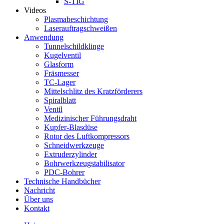
S-TIG
Videos
Plasmabeschichtung
Laserauftragschweißen
Anwendung
Tunnelschildklinge
Kugelventil
Glasform
Fräsmesser
TC-Lager
Mittelschlitz des Kratzförderers
Spiralblatt
Ventil
Medizinischer Führungsdraht
Kupfer-Blasdüse
Rotor des Luftkompressors
Schneidwerkzeuge
Extruderzylinder
Bohrwerkzeugstabilisator
PDC-Bohrer
Technische Handbücher
Nachricht
Über uns
Kontakt