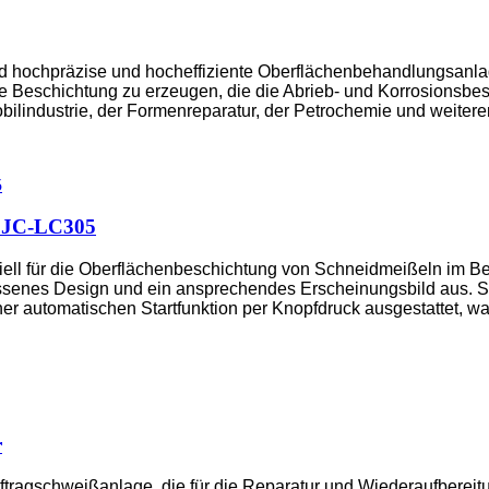
 hochpräzise und hocheffiziente Oberflächenbehandlungsanlag
ne Beschichtung zu erzeugen, die die Abrieb- und Korrosionsbest
bilindustrie, der Formenreparatur, der Petrochemie und weiter
 DJC-LC305
iell für die Oberflächenbeschichtung von Schneidmeißeln im Be
hlossenes Design und ein ansprechendes Erscheinungsbild aus. S
r automatischen Startfunktion per Knopfdruck ausgestattet, was
r
ftragschweißanlage, die für die Reparatur und Wiederaufbereitu