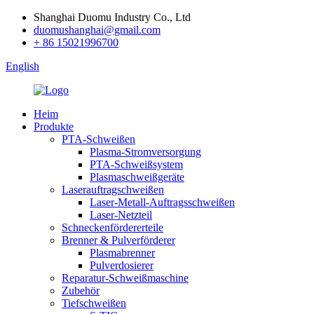
Shanghai Duomu Industry Co., Ltd
duomushanghai@gmail.com
+ 86 15021996700
English
Heim
Produkte
PTA-Schweißen
Plasma-Stromversorgung
PTA-Schweißsystem
Plasmaschweißgeräte
Laserauftragschweißen
Laser-Metall-Auftragsschweißen
Laser-Netzteil
Schneckenfördererteile
Brenner & Pulverförderer
Plasmabrenner
Pulverdosierer
Reparatur-Schweißmaschine
Zubehör
Tiefschweißen