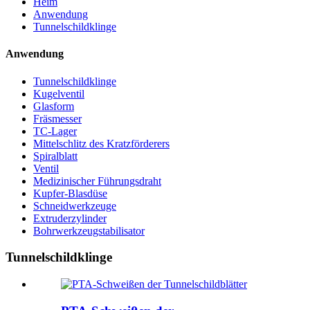
Heim
Anwendung
Tunnelschildklinge
Anwendung
Tunnelschildklinge
Kugelventil
Glasform
Fräsmesser
TC-Lager
Mittelschlitz des Kratzförderers
Spiralblatt
Ventil
Medizinischer Führungsdraht
Kupfer-Blasdüse
Schneidwerkzeuge
Extruderzylinder
Bohrwerkzeugstabilisator
Tunnelschildklinge