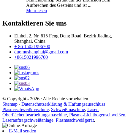
Aufbrechen des Gesteins und ist ...
Mehr lesen
Kontaktieren Sie uns
Einheit 2, Nr. 615 Feng Deng Road, Bezirk Jiading,
Shanghai, China
+ 86 15021996700
duomushanghai@gmail.com
+8615021996700
© Copyright - 2026 : Alle Rechte vorbehalten.
Sitemap
-
Datenschutzerklärung & Haftungsausschluss
Plasmaschweißmaschine
,
Schweißmaschine
,
Laser-
Oberflächenbearbeitungsmaschine
,
Plasma-Lichtbogenschweißen
,
Laserauftragschweißanlage
,
Plasmaschweißgerät
,
E-Mail senden