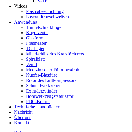
S-TIG
Videos
Plasmabeschichtung
Laserauftragschweißen
Anwendung
Tunnelschildklinge
Kugelventil
Glasform
Fräsmesser
TC-Lager
Mittelschlitz des Kratzförderers
Spiralblatt
Ventil
Medizinischer Führungsdraht
Kupfer-Blasdüse
Rotor des Luftkompressors
Schneidwerkzeuge
Extruderzylinder
Bohrwerkzeugstabilisator
PDC-Bohrer
Technische Handbücher
Nachricht
Über uns
Kontakt