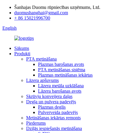
Šanhajas Duomu rūpniecības uzņēmums, Ltd.
duomushanghai@gmail.com
+ 86 15021996700
English
Sākums
Produkti
PTA metināšana
Plazmas barošanas avots
PTA metināšanas sistēma
Plazmas metināšanas iekārtas
Lāzera apšuvums
Lāzera metāla uzklāšana
Lāzera barošanas avots
Skrūvju konveijera daļas
Degļa un pulvera padevējs
Plazmas deglis
Pulverveida padevējs
Metināšanas iekārtas remonts
Piederums
Dziļās iespiešanās metināšana