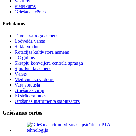
Sākums
Pieteikums
Griešanas cērtes
Pieteikums
Tuneļa vairoga asmens
Lodveida vārsts
Stikla veidne
Rotācijas kultivatora asmens
TC gultnis
Skrāpju konveijera centrālā sprauga
Spirālveida asmens
Vārsts
Medicīniskā vadotne
Vara sprausla
Griešanas cirtņi
Ekstrūdera muca
Urbšanas instrumenta stabilizators
Griešanas cērtes