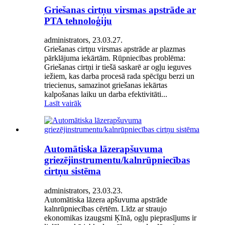
Griešanas cirtņu virsmas apstrāde ar
PTA tehnoloģiju
administrators, 23.03.27.
Griešanas cirtņu virsmas apstrāde ar plazmas
pārklājuma iekārtām. Rūpniecības problēma:
Griešanas cirtņi ir tiešā saskarē ar ogļu ieguves
iežiem, kas darba procesā rada spēcīgu berzi un
triecienus, samazinot griešanas iekārtas
kalpošanas laiku un darba efektivitāti...
Lasīt vairāk
Automātiska lāzerapšuvuma
griezējinstrumentu/kalnrūpniecības
cirtņu sistēma
administrators, 23.03.23.
Automātiska lāzera apšuvuma apstrāde
kalnrūpniecības cērtēm. Līdz ar straujo
ekonomikas izaugsmi Ķīnā, ogļu pieprasījums ir