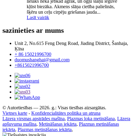
lielāks nekā jebkad agrāk, un ogļu slāņu ieguve
kļūst biezāka. Akmens slāņa cietība palielinās,
šķēru un ceļu cirpēju griešanas jauda...
Lasīt vairāk
sazinieties ar mums
Unit 2, No.615 Feng Deng Road, Jiading District, Šanhaja,
Ķīna
+ 86 15021996700
duomushanghai@gmail.com
+8615021996700
© Autortiesības — 2026. g.: Visas tiesības aizsargātas.
Vietnes karte
-
Konfidencialitātes politika un atruna
Lāzera virsmas apstrādes mašīna
,
Plazmas loka metināšana
,
Lāzera
apšuvuma mašīna
,
Metināšanas iekārta
,
Plazmas metināšanas
iekārta
,
Plazmas metināšanas iekārta
,