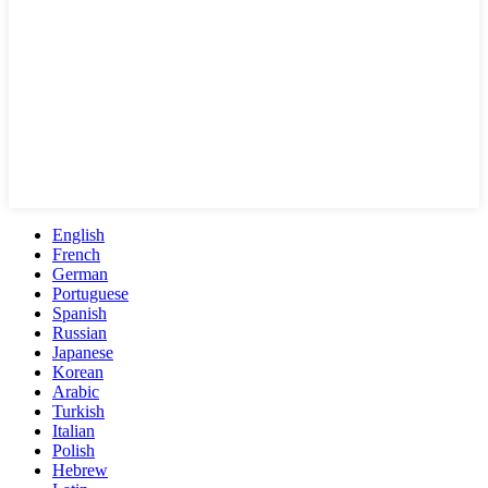
English
French
German
Portuguese
Spanish
Russian
Japanese
Korean
Arabic
Turkish
Italian
Polish
Hebrew