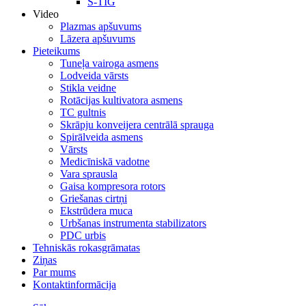
S-TIG
Video
Plazmas apšuvums
Lāzera apšuvums
Pieteikums
Tuneļa vairoga asmens
Lodveida vārsts
Stikla veidne
Rotācijas kultivatora asmens
TC gultnis
Skrāpju konveijera centrālā sprauga
Spirālveida asmens
Vārsts
Medicīniskā vadotne
Vara sprausla
Gaisa kompresora rotors
Griešanas cirtņi
Ekstrūdera muca
Urbšanas instrumenta stabilizators
PDC urbis
Tehniskās rokasgrāmatas
Ziņas
Par mums
Kontaktinformācija