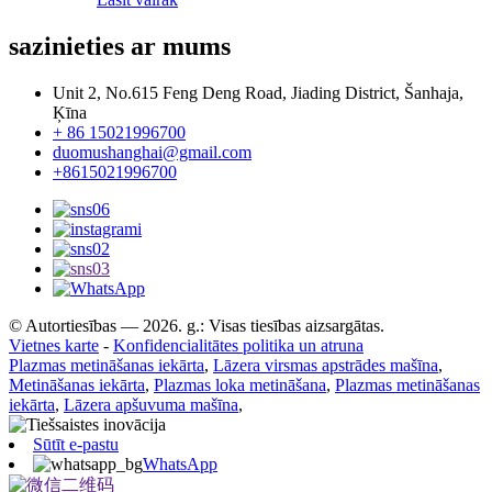
sazinieties ar mums
Unit 2, No.615 Feng Deng Road, Jiading District, Šanhaja,
Ķīna
+ 86 15021996700
duomushanghai@gmail.com
+8615021996700
© Autortiesības — 2026. g.: Visas tiesības aizsargātas.
Vietnes karte
-
Konfidencialitātes politika un atruna
Plazmas metināšanas iekārta
,
Lāzera virsmas apstrādes mašīna
,
Metināšanas iekārta
,
Plazmas loka metināšana
,
Plazmas metināšanas
iekārta
,
Lāzera apšuvuma mašīna
,
Sūtīt e-pastu
WhatsApp