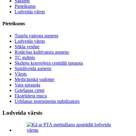
Sākums
Pieteikums
Lodveida vārsts
Pieteikums
Tuneļa vairoga asmens
Lodveida vārsts
Stikla veidne
Rotācijas kultivatora asmens
TC gultnis
Skrāpju konveijera centrālā sprauga
Spirālveida asmens
Vārsts
Medicīniskā vadotne
Vara sprausla
Griešanas cirtņi
Ekstrūdera muca
Urbšanas instrumenta stabilizators
Lodveida vārsts