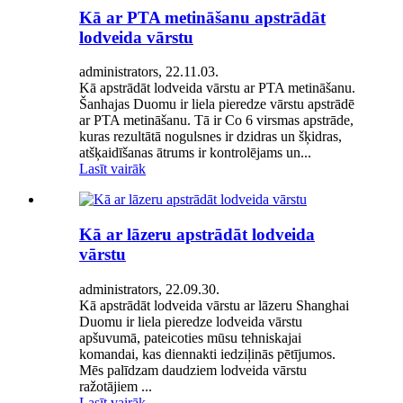
Kā ar PTA metināšanu apstrādāt
lodveida vārstu
administrators, 22.11.03.
Kā apstrādāt lodveida vārstu ar PTA metināšanu.
Šanhajas Duomu ir liela pieredze vārstu apstrādē
ar PTA metināšanu. Tā ir Co 6 virsmas apstrāde,
kuras rezultātā nogulsnes ir dzidras un šķidras,
atšķaidīšanas ātrums ir kontrolējams un...
Lasīt vairāk
Kā ar lāzeru apstrādāt lodveida
vārstu
administrators, 22.09.30.
Kā apstrādāt lodveida vārstu ar lāzeru Shanghai
Duomu ir liela pieredze lodveida vārstu
apšuvumā, pateicoties mūsu tehniskajai
komandai, kas diennakti iedziļinās pētījumos.
Mēs palīdzam daudziem lodveida vārstu
ražotājiem ...
Lasīt vairāk