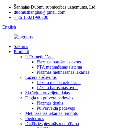
Šanhajas Duomu rūpniecības uzņēmums, Ltd.
duomushanghai@gmail.com
+ 86 15021996700
English
Sākums
Produkti
PTA metināšana
Plazmas barošanas avots
PTA metināšanas sistēma
Plazmas metināšanas iekārtas
Lāzera apšuvums
Lāzera metāla uzklāšana
Lāzera barošanas avots
Skrūvju konveijera daļas
Degļa un pulvera padevējs
Plazmas deglis
Pulverveida padevējs
Metināšanas iekārtas remonts
Piederums
Dziļās iespiešanās metināšana