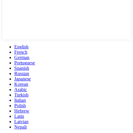
English
French
German
Portuguese
Spanish
Russian
Japanese
Korean
Arabic
Turkish
Italian
Polish
Hebrew
Latin
Latvian
Nepali