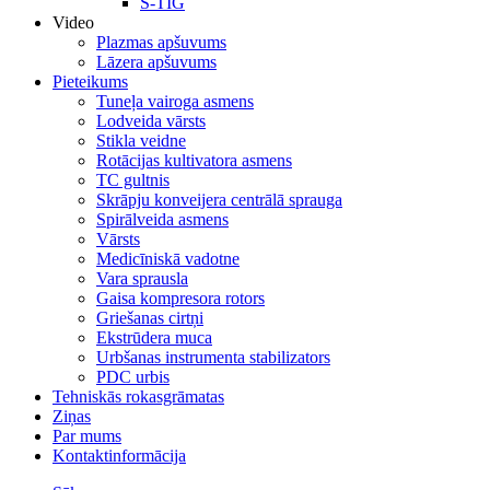
S-TIG
Video
Plazmas apšuvums
Lāzera apšuvums
Pieteikums
Tuneļa vairoga asmens
Lodveida vārsts
Stikla veidne
Rotācijas kultivatora asmens
TC gultnis
Skrāpju konveijera centrālā sprauga
Spirālveida asmens
Vārsts
Medicīniskā vadotne
Vara sprausla
Gaisa kompresora rotors
Griešanas cirtņi
Ekstrūdera muca
Urbšanas instrumenta stabilizators
PDC urbis
Tehniskās rokasgrāmatas
Ziņas
Par mums
Kontaktinformācija