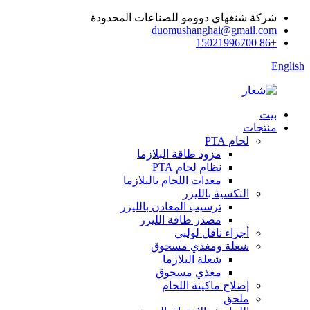
شركة شنغهاي دوومو للصناعات المحدودة
duomushanghai@gmail.com
+86 15021996700
English
بيت
منتجات
لحام PTA
مزود طاقة البلازما
نظام لحام PTA
معدات اللحام بالبلازما
التكسية بالليزر
ترسيب المعادن بالليزر
مصدر طاقة الليزر
أجزاء ناقل لولبي
شعلة ومغذي مسحوق
شعلة البلازما
مغذي مسحوق
إصلاح ماكينة اللحام
ملحق