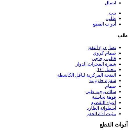
اتصال
بيت
طلب
أدوات القطع
طلب
نصل درع النفق
صمام كروي
قالب زجاجي
شفرة المحراث الدوار
محمل TC
الفتحة المركزية لناقل الكاشطة
شفرة حلزونية
صمام
سلك توجيه طبي
فوهة نحاسية
أعواد التقطيع
أسطوانة الطارد
مثبت أداة الحفر
أدوات القطع