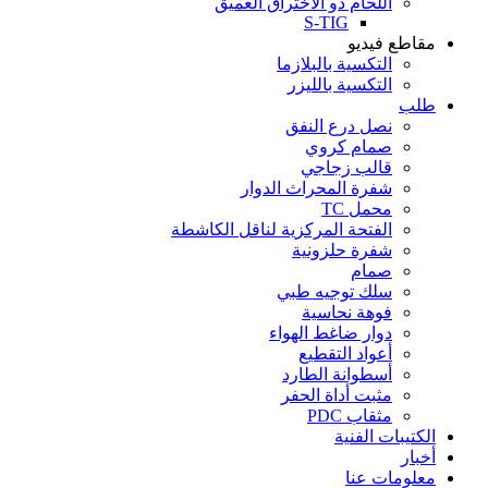
اللحام ذو الاختراق العميق
S-TIG
مقاطع فيديو
التكسية بالبلازما
التكسية بالليزر
طلب
نصل درع النفق
صمام كروي
قالب زجاجي
شفرة المحراث الدوار
محمل TC
الفتحة المركزية لناقل الكاشطة
شفرة حلزونية
صمام
سلك توجيه طبي
فوهة نحاسية
دوار ضاغط الهواء
أعواد التقطيع
أسطوانة الطارد
مثبت أداة الحفر
مثقاب PDC
الكتيبات الفنية
أخبار
معلومات عنا