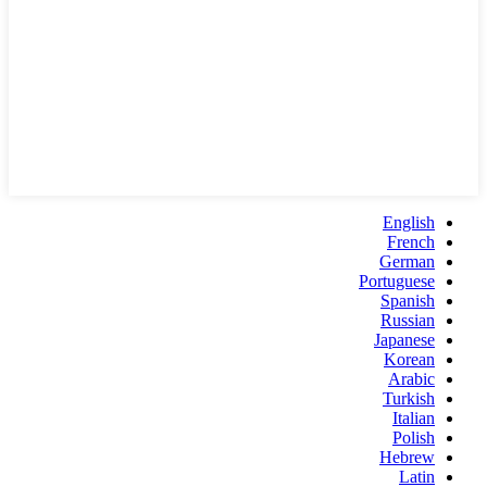
English
French
German
Portuguese
Spanish
Russian
Japanese
Korean
Arabic
Turkish
Italian
Polish
Hebrew
Latin