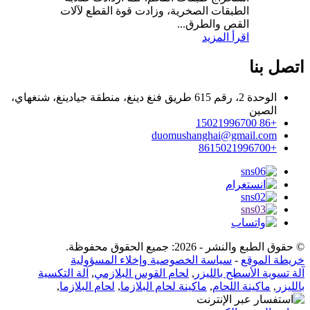
الطبقات الصخرية، وزادت قوة القطع لآلات
القص والطرق...
اقرأ المزيد
اتصل بنا
الوحدة 2، رقم 615 طريق فنغ دينغ، منطقة جيادينغ، شنغهاي،
الصين
+86 15021996700
duomushanghai@gmail.com
+8615021996700
© حقوق الطبع والنشر - 2026: جميع الحقوق محفوظة.
خريطة الموقع
-
سياسة الخصوصية وإخلاء المسؤولية
آلة تسوية الأسطح بالليزر
,
لحام القوس البلازمي
,
آلة التكسية
بالليزر
,
ماكينة اللحام
,
ماكينة لحام البلازما
,
لحام البلازما
,