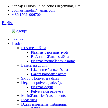
Šanhajas Duomu rūpniecības uzņēmums, Ltd.
duomushanghai@gmail.com
+ 86 15021996700
English
Sākums
Produkti
PTA metināšana
Plazmas barošanas avots
PTA metināšanas sistēma
Plazmas metināšanas iekārtas
Lāzera apšuvums
Lāzera metāla uzklāšana
Lāzera barošanas avots
Skrūvju konveijera daļas
Degļa un pulvera padevējs
Plazmas deglis
Pulverveida padevējs
Metināšanas iekārtas remonts
Piederums
Dziļās iespiešanās metināšana