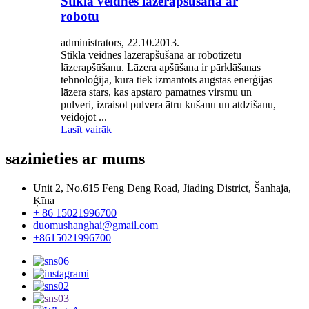
Stikla veidnes lāzerapšūšana ar
robotu
administrators, 22.10.2013.
Stikla veidnes lāzerapšūšana ar robotizētu
lāzerapšūšanu. Lāzera apšūšana ir pārklāšanas
tehnoloģija, kurā tiek izmantots augstas enerģijas
lāzera stars, kas apstaro pamatnes virsmu un
pulveri, izraisot pulvera ātru kušanu un atdzišanu,
veidojot ...
Lasīt vairāk
sazinieties ar mums
Unit 2, No.615 Feng Deng Road, Jiading District, Šanhaja,
Ķīna
+ 86 15021996700
duomushanghai@gmail.com
+8615021996700