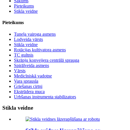
Sākums
Pieteikums
Stikla veidne
Pieteikums
Tuneļa vairoga asmens
Lodveida vārsts
Stikla veidne
Rotācijas kultivatora asmens
TC gultnis
Skrāpju konveijera centrālā sprauga
Spirālveida asmens
Vārsts
Medicīniskā vadotne
Vara sprausla
Griešanas cirtņi
Ekstrūdera muca
Urbšanas instrumenta stabilizators
Stikla veidne