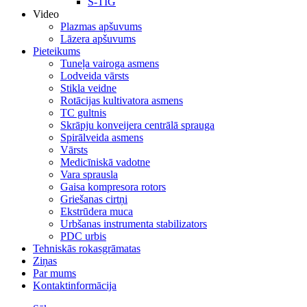
S-TIG
Video
Plazmas apšuvums
Lāzera apšuvums
Pieteikums
Tuneļa vairoga asmens
Lodveida vārsts
Stikla veidne
Rotācijas kultivatora asmens
TC gultnis
Skrāpju konveijera centrālā sprauga
Spirālveida asmens
Vārsts
Medicīniskā vadotne
Vara sprausla
Gaisa kompresora rotors
Griešanas cirtņi
Ekstrūdera muca
Urbšanas instrumenta stabilizators
PDC urbis
Tehniskās rokasgrāmatas
Ziņas
Par mums
Kontaktinformācija