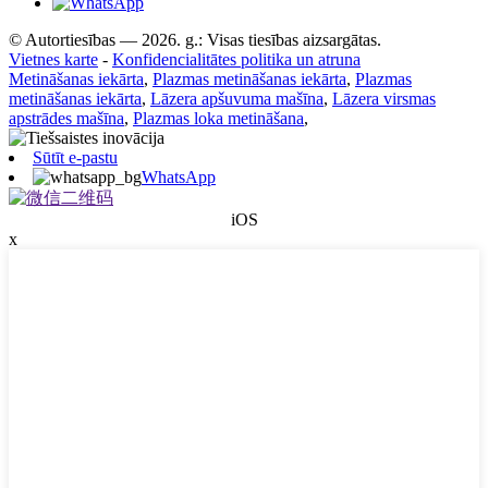
© Autortiesības — 2026. g.: Visas tiesības aizsargātas.
Vietnes karte
-
Konfidencialitātes politika un atruna
Metināšanas iekārta
,
Plazmas metināšanas iekārta
,
Plazmas
metināšanas iekārta
,
Lāzera apšuvuma mašīna
,
Lāzera virsmas
apstrādes mašīna
,
Plazmas loka metināšana
,
Sūtīt e-pastu
WhatsApp
iOS
x