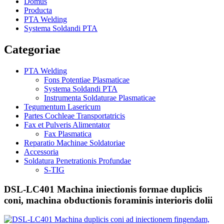
Domus
Producta
PTA Welding
Systema Soldandi PTA
Categoriae
PTA Welding
Fons Potentiae Plasmaticae
Systema Soldandi PTA
Instrumenta Soldaturae Plasmaticae
Tegumentum Lasericum
Partes Cochleae Transportatricis
Fax et Pulveris Alimentator
Fax Plasmatica
Reparatio Machinae Soldatoriae
Accessoria
Soldatura Penetrationis Profundae
S-TIG
DSL-LC401 Machina iniectionis formae duplicis
coni, machina obductionis foraminis interioris dolii