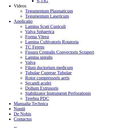
S-TIG
Videos
Tegumentum Plasmaticum
Tegumentum Lasericum
Applicatio
Lamina Scuti Cuniculi
Valva Sphaerica
Forma Vitrea
Lamina Cultivatoris Rotatoria
TC Ferens
Fissura Centralis Convectoris Scraperi
Lamina spiralis
Valva
Filum ductorium medicum
Tubulae Cupreae Tubulae
Rotor compressoris aeris
Secandi aculei
Dolium Extrusoris
Stabilizator Instrumenti Perforationis
Terebra PDC
Manualia Technica
Nuntii
De Nobis
Contactus