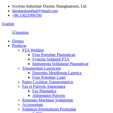
Societas Industriae Duomu Shanghaiensis, Ltd.
duomushanghai@gmail.com
+86 15021996700
English
Domus
Producta
PTA Welding
Fons Potentiae Plasmaticae
Systema Soldandi PTA
Instrumenta Soldaturae Plasmaticae
Tegumentum Lasericum
Depositio Metallorum Laserica
Fons Potentiae Laser
Partes Cochleae Transportatricis
Fax et Pulveris Alimentator
Fax Plasmatica
Alimentator Pulveris
Reparatio Machinae Soldatoriae
Accessorium
Soldatura Penetrationis Profundae