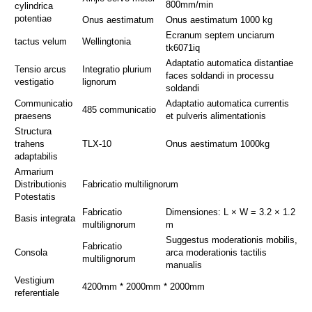
800mm/min
cylindrica
potentiae
Onus aestimatum
Onus aestimatum 1000 kg
Ecranum septem unciarum
tactus velum
Wellingtonia
tk6071iq
Adaptatio automatica distantiae
Tensio arcus
Integratio plurium
faces soldandi in processu
vestigatio
lignorum
soldandi
Communicatio
Adaptatio automatica currentis
485 communicatio
praesens
et pulveris alimentationis
Structura
trahens
TLX-10
Onus aestimatum 1000kg
adaptabilis
Armarium
Distributionis
Fabricatio multilignorum
Potestatis
Fabricatio
Dimensiones: L × W = 3.2 × 1.2
Basis integrata
multilignorum
m
Suggestus moderationis mobilis,
Fabricatio
Consola
arca moderationis tactilis
multilignorum
manualis
Vestigium
4200mm * 2000mm * 2000mm
referentiale