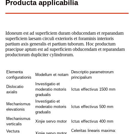
Producta applicabilia
Idoneum est ad superficiem duram obducendam et reparandam
superficiem laesam circuli exterioris et foraminis interioris
partium axis generalis et partium tuborum. Hoc productum
praecipue aptum est ad superficiem obducendam et reparandam
productorum dupliciter cylindrorum.
Elementa
Descriptio parametrorum
Modellum et notam
configurationis
principalium
Investigatio et
Dislocatio
moderatio motoris
Ictus effectivus 1500 mm
axialis
gradualis
Investigatio et
Mechanismus
moderatio motoris
Ictus effectivus 500 mm
elevationis
gradualis
Mechanismus
Xinjie servo motor
Ictus effectivus 400 mm
verticalis
Celeritas linearis maxima:
Vectura
Xinjie servo motor