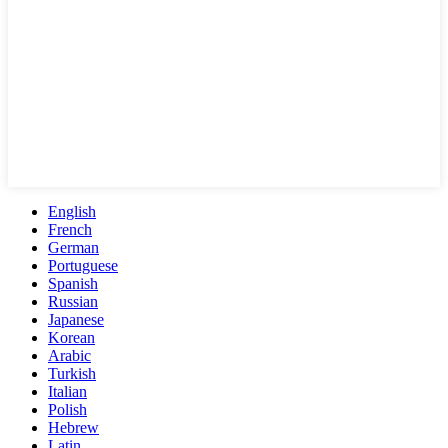
English
French
German
Portuguese
Spanish
Russian
Japanese
Korean
Arabic
Turkish
Italian
Polish
Hebrew
Latin