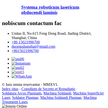
Systema roboticum lasericum
obducendi laminis
nobiscum contactum fac
Unitas II, No.615 Feng Deng Road, Jiading District,
Shanghai, China
+86 15021996700
duomushanghai@gmail.com
+8615021996700
© Iura omnia reservantur - MMXVI.
Index situs
-
Consilium de Secreto et Repudiatio
Soldatura Arcus Plasmatis
,
Machina Soldandi
,
Machina Superficiei
Laser
,
Soldator Plasmae
,
Machina Soldandi Plasmae
,
Machina
Tegumenti Laser
,