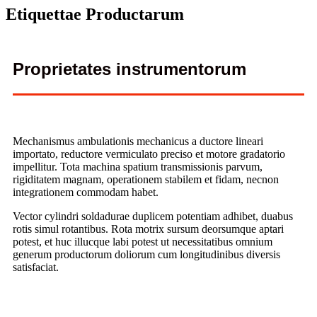
Etiquettae Productarum
Proprietates instrumentorum
Mechanismus ambulationis mechanicus a ductore lineari
importato, reductore vermiculato preciso et motore gradatorio
impellitur. Tota machina spatium transmissionis parvum,
rigiditatem magnam, operationem stabilem et fidam, necnon
integrationem commodam habet.
Vector cylindri soldadurae duplicem potentiam adhibet, duabus
rotis simul rotantibus. Rota motrix sursum deorsumque aptari
potest, et huc illucque labi potest ut necessitatibus omnium
generum productorum doliorum cum longitudinibus diversis
satisfaciat.