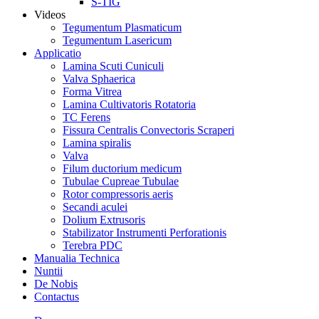
S-TIG
Videos
Tegumentum Plasmaticum
Tegumentum Lasericum
Applicatio
Lamina Scuti Cuniculi
Valva Sphaerica
Forma Vitrea
Lamina Cultivatoris Rotatoria
TC Ferens
Fissura Centralis Convectoris Scraperi
Lamina spiralis
Valva
Filum ductorium medicum
Tubulae Cupreae Tubulae
Rotor compressoris aeris
Secandi aculei
Dolium Extrusoris
Stabilizator Instrumenti Perforationis
Terebra PDC
Manualia Technica
Nuntii
De Nobis
Contactus