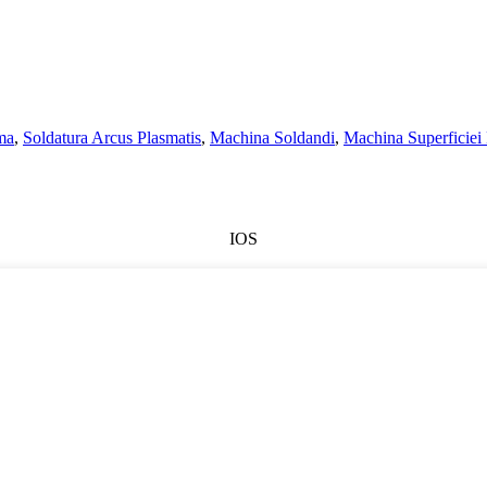
ma
,
Soldatura Arcus Plasmatis
,
Machina Soldandi
,
Machina Superficiei 
IOS