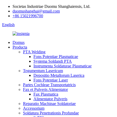
Societas Industriae Duomu Shanghaiensis, Ltd.
duomushanghai@gmail.com
+86 15021996700
English
Domus
Producta
PTA Welding
Fons Potentiae Plasmaticae
Systema Soldandi PTA
Instrumenta Soldaturae Plasmaticae
Tegumentum Lasericum
Depositio Metallorum Laserica
Fons Potentiae Laser
Partes Cochleae Transportatricis
Fax et Pulveris Alimentator
Fax Plasmatica
Alimentator Pulveris
Reparatio Machinae Soldatoriae
Accessorium
Soldatura Penetrationis Profundae