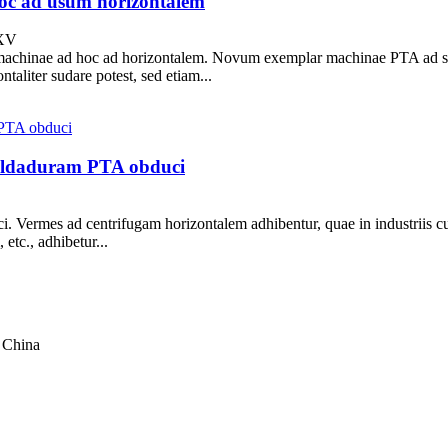
oc ad usum horizontalem
MXV
inae ad hoc ad horizontalem. Novum exemplar machinae PTA ad sudan
taliter sudare potest, sed etiam...
soldaduram PTA obduci
Vermes ad centrifugam horizontalem adhibentur, quae in industriis cu
 etc., adhibetur...
, China