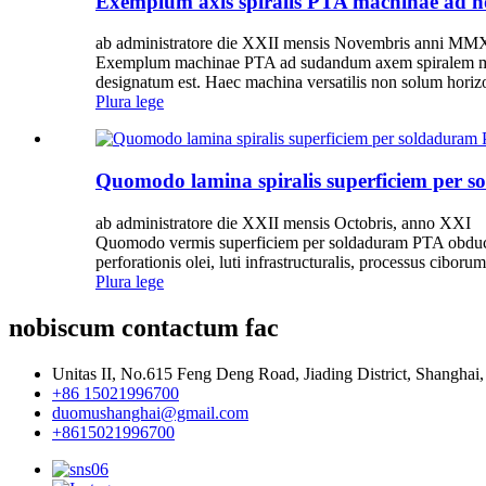
Exemplum axis spiralis PTA machinae ad h
ab administratore die XXII mensis Novembris anni M
Exemplum machinae PTA ad sudandum axem spiralem mach
designatum est. Haec machina versatilis non solum horizon
Plura lege
Quomodo lamina spiralis superficiem per 
ab administratore die XXII mensis Octobris, anno XXI
Quomodo vermis superficiem per soldaduram PTA obduci. 
perforationis olei, luti infrastructuralis, processus ciborum,
Plura lege
nobiscum contactum fac
Unitas II, No.615 Feng Deng Road, Jiading District, Shanghai
+86 15021996700
duomushanghai@gmail.com
+8615021996700