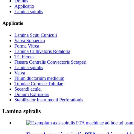
Domus
Applicatio
Lamina spiralis
Applicatio
Lamina Scuti Cuniculi
Valva Sphaerica
Forma Vitrea
Lamina Cultivatoris Rotatoria
TC Ferens
Fissura Centralis Convectoris Scraperi
Lamina spiralis
Valva
Filum ductorium medicum
Tubulae Cupreae Tubulae
Secandi aculei
Dolium Extrusoris
Stabilizator Instrumenti Perforationis
Lamina spiralis