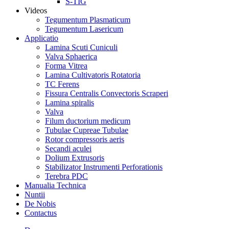
S-TIG
Videos
Tegumentum Plasmaticum
Tegumentum Lasericum
Applicatio
Lamina Scuti Cuniculi
Valva Sphaerica
Forma Vitrea
Lamina Cultivatoris Rotatoria
TC Ferens
Fissura Centralis Convectoris Scraperi
Lamina spiralis
Valva
Filum ductorium medicum
Tubulae Cupreae Tubulae
Rotor compressoris aeris
Secandi aculei
Dolium Extrusoris
Stabilizator Instrumenti Perforationis
Terebra PDC
Manualia Technica
Nuntii
De Nobis
Contactus