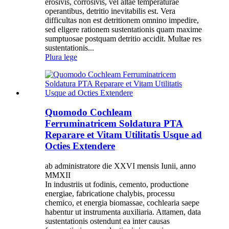
erosivis, corrosivis, vel altae temperaturae
operantibus, detritio inevitabilis est. Vera
difficultas non est detritionem omnino impedire,
sed eligere rationem sustentationis quam maxime
sumptuosae postquam detritio accidit. Multae res
sustentationis...
Plura lege
Quomodo Cochleam
Ferruminatricem Soldatura PTA
Reparare et Vitam Utilitatis Usque ad
Octies Extendere
ab administratore die XXVI mensis Iunii, anno
MMXII
In industriis ut fodinis, cemento, productione
energiae, fabricatione chalybis, processu
chemico, et energia biomassae, cochlearia saepe
habentur ut instrumenta auxiliaria. Attamen, data
sustentationis ostendunt ea inter causas