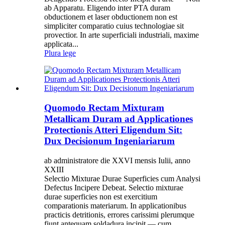
ab Apparatu. Eligendo inter PTA duram
obductionem et laser obductionem non est
simpliciter comparatio cuius technologiae sit
provectior. In arte superficiali industriali, maxime
applicata...
Plura lege
Quomodo Rectam Mixturam
Metallicam Duram ad Applicationes
Protectionis Atteri Eligendum Sit:
Dux Decisionum Ingeniariarum
ab administratore die XXVI mensis Iulii, anno
XXIII
Selectio Mixturae Durae Superficies cum Analysi
Defectus Incipere Debeat. Selectio mixturae
durae superficies non est exercitium
comparationis materiarum. In applicationibus
practicis detritionis, errores carissimi plerumque
fiunt antequam soldadura incipit — cum