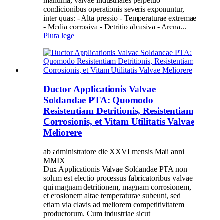
maritima, valvae industriales perpetuo
condicionibus operationis severis exponuntur,
inter quas: - Alta pressio - Temperaturae extremae
- Media corrosiva - Detritio abrasiva - Arena...
Plura lege
Ductor Applicationis Valvae
Soldandae PTA: Quomodo
Resistentiam Detritionis, Resistentiam
Corrosionis, et Vitam Utilitatis Valvae
Meliorere
ab administratore die XXVI mensis Maii anni
MMIX
Dux Applicationis Valvae Soldandae PTA non
solum est electio processus fabricatoribus valvae
qui magnam detritionem, magnam corrosionem,
et erosionem altae temperaturae subeunt, sed
etiam via clavis ad meliorem competitivitatem
productorum. Cum industriae sicut