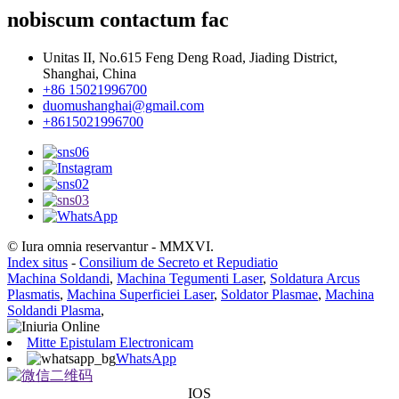
nobiscum contactum fac
Unitas II, No.615 Feng Deng Road, Jiading District,
Shanghai, China
+86 15021996700
duomushanghai@gmail.com
+8615021996700
© Iura omnia reservantur - MMXVI.
Index situs
-
Consilium de Secreto et Repudiatio
Machina Soldandi
,
Machina Tegumenti Laser
,
Soldatura Arcus
Plasmatis
,
Machina Superficiei Laser
,
Soldator Plasmae
,
Machina
Soldandi Plasma
,
Mitte Epistulam Electronicam
WhatsApp
IOS