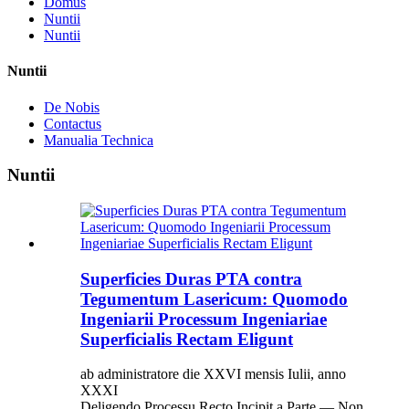
Domus
Nuntii
Nuntii
Nuntii
De Nobis
Contactus
Manualia Technica
Nuntii
Superficies Duras PTA contra
Tegumentum Lasericum: Quomodo
Ingeniarii Processum Ingeniariae
Superficialis Rectam Eligunt
ab administratore die XXVI mensis Iulii, anno
XXXI
Deligendo Processu Recto Incipit a Parte — Non