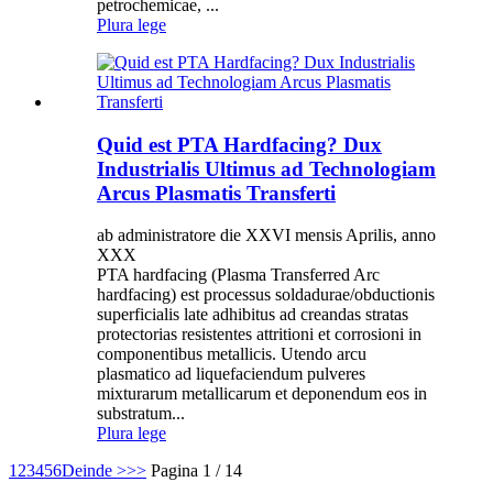
petrochemicae, ...
Plura lege
Quid est PTA Hardfacing? Dux
Industrialis Ultimus ad Technologiam
Arcus Plasmatis Transferti
ab administratore die XXVI mensis Aprilis, anno
XXX
PTA hardfacing (Plasma Transferred Arc
hardfacing) est processus soldadurae/obductionis
superficialis late adhibitus ad creandas stratas
protectorias resistentes attritioni et corrosioni in
componentibus metallicis. Utendo arcu
plasmatico ad liquefaciendum pulveres
mixturarum metallicarum et deponendum eos in
substratum...
Plura lege
1
2
3
4
5
6
Deinde >
>>
Pagina 1 / 14