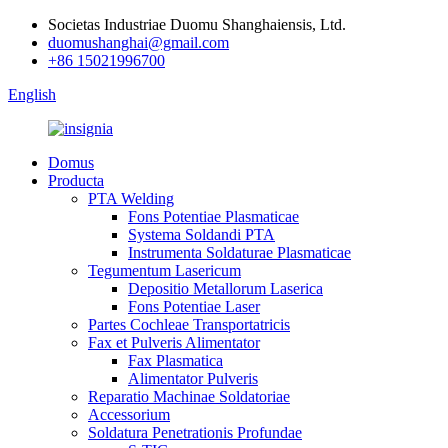
Societas Industriae Duomu Shanghaiensis, Ltd.
duomushanghai@gmail.com
+86 15021996700
English
Domus
Producta
PTA Welding
Fons Potentiae Plasmaticae
Systema Soldandi PTA
Instrumenta Soldaturae Plasmaticae
Tegumentum Lasericum
Depositio Metallorum Laserica
Fons Potentiae Laser
Partes Cochleae Transportatricis
Fax et Pulveris Alimentator
Fax Plasmatica
Alimentator Pulveris
Reparatio Machinae Soldatoriae
Accessorium
Soldatura Penetrationis Profundae