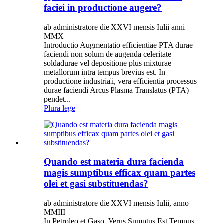
faciei in productione augere?
ab administratore die XXVI mensis Iulii anni
MMX
Introductio Augmentatio efficientiae PTA durae
faciendi non solum de augenda celeritate
soldadurae vel depositione plus mixturae
metallorum intra tempus brevius est. In
productione industriali, vera efficientia processus
durae faciendi Arcus Plasma Translatus (PTA)
pendet...
Plura lege
Quando est materia dura facienda
magis sumptibus efficax quam partes
olei et gasi substituendas?
ab administratore die XXVI mensis Iulii, anno
MMIII
In Petroleo et Gaso, Verus Sumptus Est Tempus