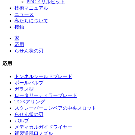
PDCドリルビット
技術マニュアル
ニュース
私たちについて
接触
家
応用
らせん状の刃
応用
トンネルシールドブレード
ボールバルブ
ガラス型
ロータリーティラーブレード
TCベアリング
スクレーパーコンベアの中央スロット
らせん状の刃
バルブ
メディカルガイドワイヤー
銅製送風口ノズル