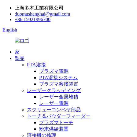
上海多木工業有限公司
duomushanghai@gmail.com
+86 15021996700
English
家
製品
PTA溶接
プラズマ電源
PTA溶接システム
プラズマ溶接装置
レーザークラッディング
レーザー金属堆積
レーザー電源
スクリューコンベヤ部品
トーチ＆パウダーフィーダー
プラズマトーチ
粉末供給装置
溶接機の修理