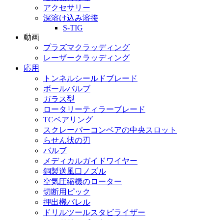
アクセサリー
深溶け込み溶接
S-TIG
動画
プラズマクラッディング
レーザークラッディング
応用
トンネルシールドブレード
ボールバルブ
ガラス型
ロータリーティラーブレード
TCベアリング
スクレーパーコンベアの中央スロット
らせん状の刃
バルブ
メディカルガイドワイヤー
銅製送風口ノズル
空気圧縮機のローター
切断用ピック
押出機バレル
ドリルツールスタビライザー