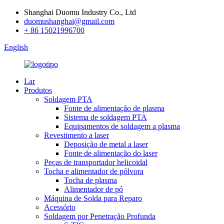
Shanghai Duomu Industry Co., Ltd
duomushanghai@gmail.com
+ 86 15021996700
English
Lar
Produtos
Soldagem PTA
Fonte de alimentação de plasma
Sistema de soldagem PTA
Equipamentos de soldagem a plasma
Revestimento a laser
Deposição de metal a laser
Fonte de alimentação do laser
Peças de transportador helicoidal
Tocha e alimentador de pólvora
Tocha de plasma
Alimentador de pó
Máquina de Solda para Reparo
Acessório
Soldagem por Penetração Profunda