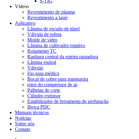
S-TIG
Vídeos
Revestimento de plasma
Revestimento a laser
Aplicativo
Lâmina de escudo de túnel
Válvula de esfera
Molde de vidro
Lâmina de cultivador rotativo
Rolamento TC
Ranhura central da esteira raspadora
Lâmina espiral
Válvula
Fio-guia médico
Bocal de cobre para mangueira
rotor do compressor de ar
Palhetas de corte
Cilindro extrusor
Estabilizador de ferramenta de perfuração
Broca PDC
Manuais técnicos
Notícias
Sobre nós
Contato