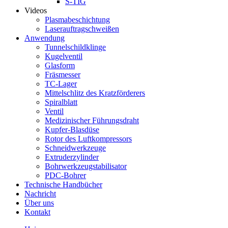
S-TIG
Videos
Plasmabeschichtung
Laserauftragschweißen
Anwendung
Tunnelschildklinge
Kugelventil
Glasform
Fräsmesser
TC-Lager
Mittelschlitz des Kratzförderers
Spiralblatt
Ventil
Medizinischer Führungsdraht
Kupfer-Blasdüse
Rotor des Luftkompressors
Schneidwerkzeuge
Extruderzylinder
Bohrwerkzeugstabilisator
PDC-Bohrer
Technische Handbücher
Nachricht
Über uns
Kontakt