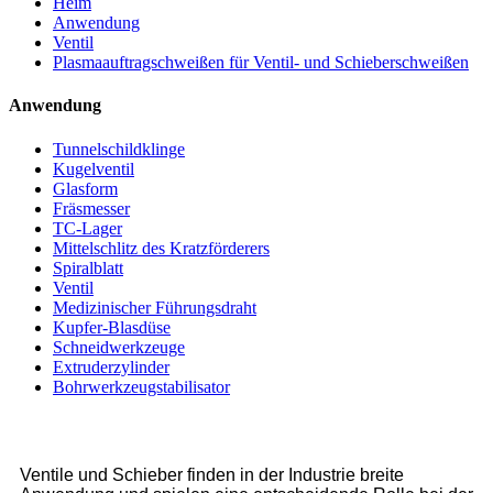
Heim
Anwendung
Ventil
Plasmaauftragschweißen für Ventil- und Schieberschweißen
Anwendung
Tunnelschildklinge
Kugelventil
Glasform
Fräsmesser
TC-Lager
Mittelschlitz des Kratzförderers
Spiralblatt
Ventil
Medizinischer Führungsdraht
Kupfer-Blasdüse
Schneidwerkzeuge
Extruderzylinder
Bohrwerkzeugstabilisator
Ventile und Schieber finden in der Industrie breite