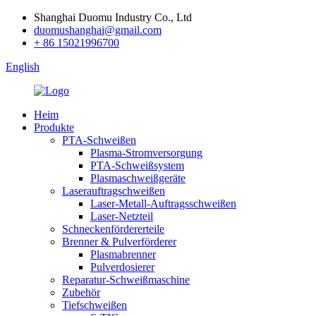
Shanghai Duomu Industry Co., Ltd
duomushanghai@gmail.com
+ 86 15021996700
English
Heim
Produkte
PTA-Schweißen
Plasma-Stromversorgung
PTA-Schweißsystem
Plasmaschweißgeräte
Laserauftragschweißen
Laser-Metall-Auftragsschweißen
Laser-Netzteil
Schneckenfördererteile
Brenner & Pulverförderer
Plasmabrenner
Pulverdosierer
Reparatur-Schweißmaschine
Zubehör
Tiefschweißen