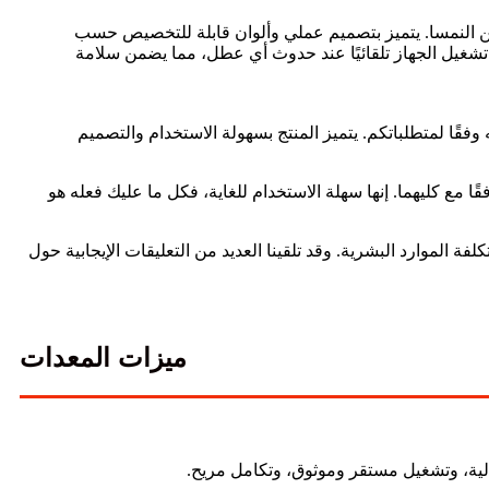
 تزويد الطاقة بالبلازما المنتج الأبرز لشركتنا، وهو حاصل على العديد من براءات الاختراع، وخاصةً شهادة المطابقة الأوروبية (CE) من النمسا. يتميز بتصميم عملي وألوان قابلة للتخصيص حسب
ف تشغيل الجهاز تلقائيًا عند حدوث أي عطل، مما يضمن سلامة
فقًا لمتطلباتكم. يتميز المنتج بسهولة الاستخدام والتصميم
دمج خزانة الكهرباء بداخلها. ويمكن اختيار برنامج التحكم، مثل CNC أو PLC، أو قد يكون متوافقًا مع كليهما. إنها سهلة الاستخدام للغاية، فكل ما عليك فعله هو
فة الموارد البشرية. وقد تلقينا العديد من التعليقات الإيجابية حول
ميزات المعدات
ة، وتشغيل مستقر وموثوق، وتكامل مريح.