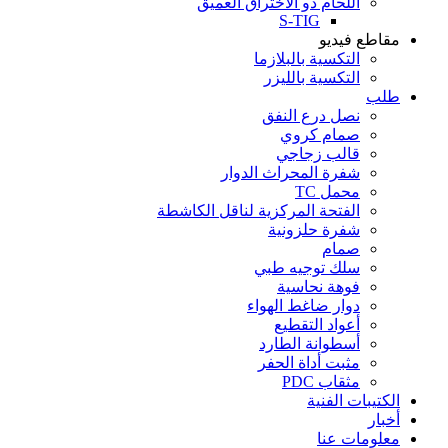
اللحام ذو الاختراق العميق
S-TIG
مقاطع فيديو
التكسية بالبلازما
التكسية بالليزر
طلب
نصل درع النفق
صمام كروي
قالب زجاجي
شفرة المحراث الدوار
محمل TC
الفتحة المركزية لناقل الكاشطة
شفرة حلزونية
صمام
سلك توجيه طبي
فوهة نحاسية
دوار ضاغط الهواء
أعواد التقطيع
أسطوانة الطارد
مثبت أداة الحفر
مثقاب PDC
الكتيبات الفنية
أخبار
معلومات عنا