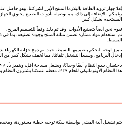
رغبتكم. بالإضافة إلى ذلك، يتم توصيله بأدوات التصنيع. يحتوي الجه
المستخدم بشكل كبير.
نقوم نحن أيضاً بتصنيع الأدوات. وقد تم ذلك وفقاً للتصميم المريح.
تم استخدام مواد ممتازة تضمن متانة المنتج وجودة تصنيعه، بما في ذل
البسيط.
إدخال البرنامج، وسيبدأ التشغيل تلقائيًا، مما يُخفف بشكل كبير من ال
باختصار، يبدو النظام أنيقًا وجذابًا، ويشغل مساحة أقل، ويتميز بأداء 
هذا النظام الأوتوماتيكي للحام PTA. معظم عملائنا يشترون النظام بشكل دوري، إما ربع سنوي أو سنوي.
يتم تشغيل آلية المشي بواسطة سكة توجيه خطية مستوردة، ومخفض