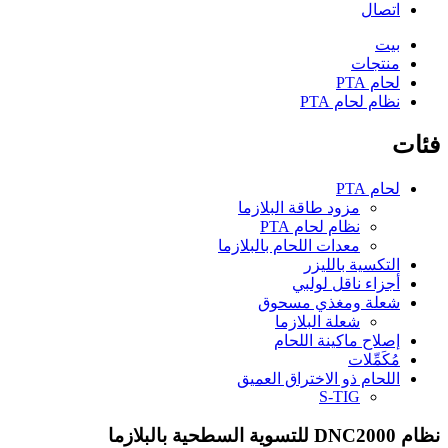
اتصال
بيت
منتجات
لحام PTA
نظام لحام PTA
فئات
لحام PTA
مزود طاقة البلازما
نظام لحام PTA
معدات اللحام بالبلازما
التكسية بالليزر
أجزاء ناقل لولبي
شعلة ومغذي مسحوق
شعلة البلازما
إصلاح ماكينة اللحام
مُكَمِّلات
اللحام ذو الاختراق العميق
S-TIG
نظام DNC2000 للتسوية السطحية بالبلازما