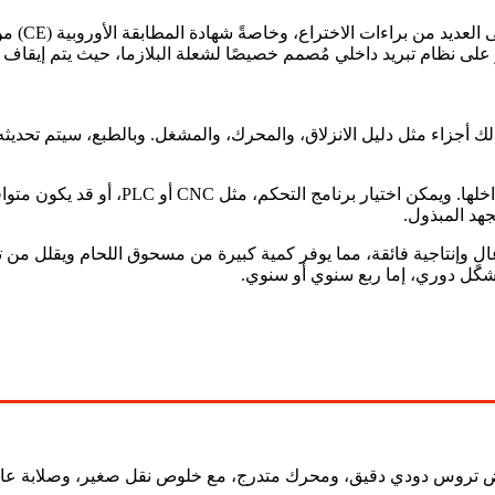
يُعدّ جهاز
از على نظام تبريد داخلي مُصمم خصيصًا لشعلة البلازما، حيث يتم إيقا
ك أجزاء مثل دليل الانزلاق، والمحرك، والمشغل. وبالطبع، سيتم تحديثه و
تتميز لوحة التحكم بتصميمها البسيط، حيث تم 
جهد المبذول.
عالٍ وإنتاجية فائقة، مما يوفر كمية كبيرة من مسحوق اللحام ويقلل من تكل
 تروس دودي دقيق، ومحرك متدرج، مع خلوص نقل صغير، وصلابة عالي