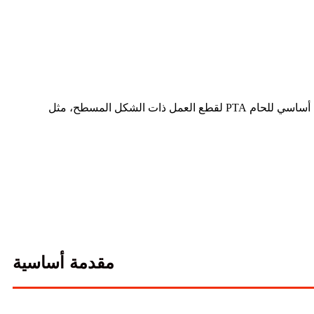
تتكون مجموعة نظام اللحام الأوتوماتيكي PTA هذه من ثلاثة أجزاء، تشمل مصدر طاقة البلازما ووحدة التحكم والأدوات، وهي مخصصة بشكل أساسي للحام PTA لقطع العمل ذات الشكل المسطح، مثل
مقدمة أساسية