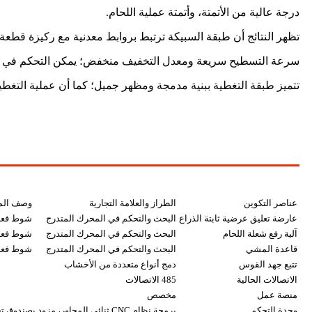
درجة عالية من الأتمتة، وأتمتة عملية اللحام.
تظهر النتائج أن طبقة السبيكة ترتبط بروابط معدنية مع ركيزة قطعة 
سرعة التسطيح سريعة ومعدل التخفيف منخفض؛ يمكن التحكم في نسبة التخف
تتميز طبقة التغطية ببنية مدمجة ومظهر جميل؛ كما أن عملية التغطية
عناصر التكوين
الطراز والعلامة التجارية
وصف المع
عارضة تعليق عرضية ثابتة الذراع
البحث والتحكم في المحرك المتدرج
شوط فعال 1900
آلية رفع شعلة اللحام
البحث والتحكم في المحرك المتدرج
شوط فعال 150
قاعدة المشي
البحث والتحكم في المحرك المتدرج
شوط فعال 2300
تتبع جهد القوس
دمج أنواع متعددة من الأخشاب
الاتصالات الحالية
485 الاتصالات
منصة عمل
مخصص
وحدة التحكم
برمجة نظام CNC ثنائي المحاور، مزود بصندوق تحكم يدوي بأزرار.