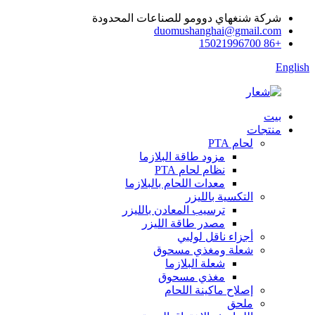
شركة شنغهاي دوومو للصناعات المحدودة
duomushanghai@gmail.com
+86 15021996700
English
بيت
منتجات
لحام PTA
مزود طاقة البلازما
نظام لحام PTA
معدات اللحام بالبلازما
التكسية بالليزر
ترسيب المعادن بالليزر
مصدر طاقة الليزر
أجزاء ناقل لولبي
شعلة ومغذي مسحوق
شعلة البلازما
مغذي مسحوق
إصلاح ماكينة اللحام
ملحق