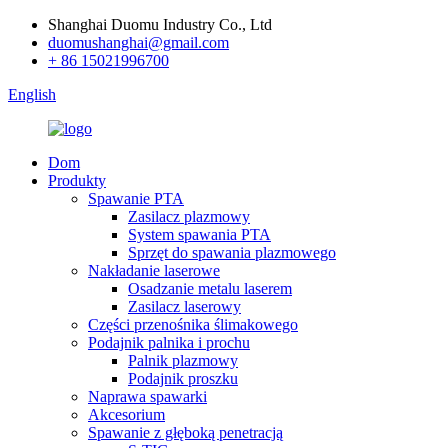
Shanghai Duomu Industry Co., Ltd
duomushanghai@gmail.com
+ 86 15021996700
English
Dom
Produkty
Spawanie PTA
Zasilacz plazmowy
System spawania PTA
Sprzęt do spawania plazmowego
Nakładanie laserowe
Osadzanie metalu laserem
Zasilacz laserowy
Części przenośnika ślimakowego
Podajnik palnika i prochu
Palnik plazmowy
Podajnik proszku
Naprawa spawarki
Akcesorium
Spawanie z głęboką penetracją