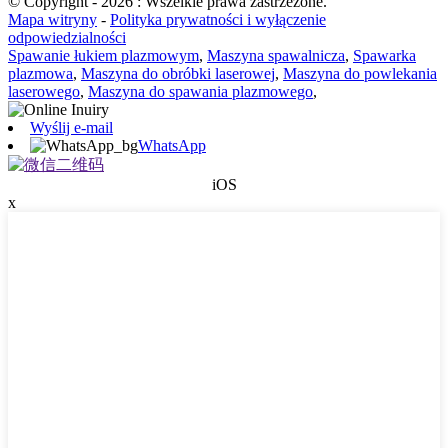
© Copyright - 2026 : Wszelkie prawa zastrzeżone.
Mapa witryny
-
Polityka prywatności i wyłączenie
odpowiedzialności
Spawanie łukiem plazmowym
,
Maszyna spawalnicza
,
Spawarka
plazmowa
,
Maszyna do obróbki laserowej
,
Maszyna do powlekania
laserowego
,
Maszyna do spawania plazmowego
,
Wyślij e-mail
WhatsApp
iOS
x