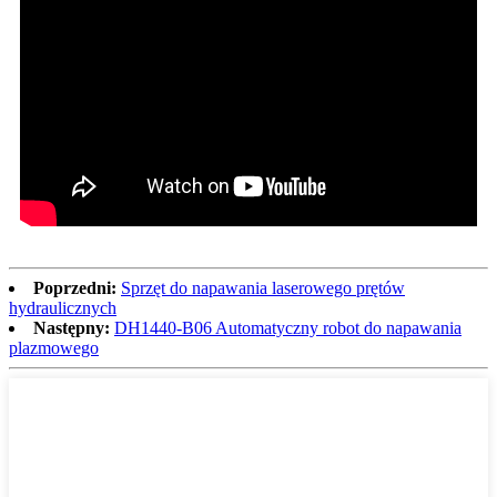
Poprzedni:
Sprzęt do napawania laserowego prętów
hydraulicznych
Następny:
DH1440-B06 Automatyczny robot do napawania
plazmowego