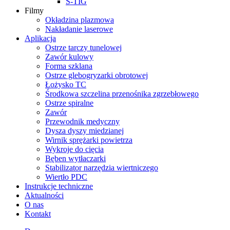
S-TIG
Filmy
Okładzina plazmowa
Nakładanie laserowe
Aplikacja
Ostrze tarczy tunelowej
Zawór kulowy
Forma szklana
Ostrze glebogryzarki obrotowej
Łożysko TC
Środkowa szczelina przenośnika zgrzebłowego
Ostrze spiralne
Zawór
Przewodnik medyczny
Dysza dyszy miedzianej
Wirnik sprężarki powietrza
Wykroje do cięcia
Bęben wytłaczarki
Stabilizator narzędzia wiertniczego
Wiertło PDC
Instrukcje techniczne
Aktualności
O nas
Kontakt