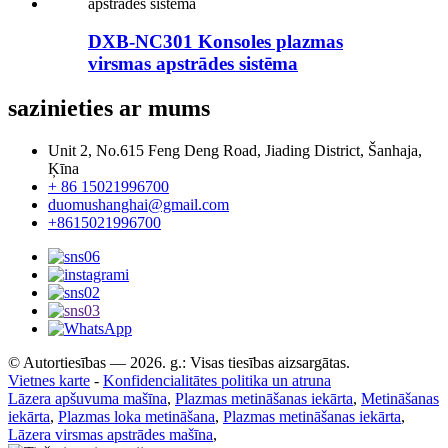
DXB-NC301 Konsoles plazmas
virsmas apstrādes sistēma
sazinieties ar mums
Unit 2, No.615 Feng Deng Road, Jiading District, Šanhaja,
Ķīna
+ 86 15021996700
duomushanghai@gmail.com
+8615021996700
© Autortiesības — 2026. g.: Visas tiesības aizsargātas.
Vietnes karte
-
Konfidencialitātes politika un atruna
Lāzera apšuvuma mašīna
,
Plazmas metināšanas iekārta
,
Metināšanas
iekārta
,
Plazmas loka metināšana
,
Plazmas metināšanas iekārta
,
Lāzera virsmas apstrādes mašīna
,