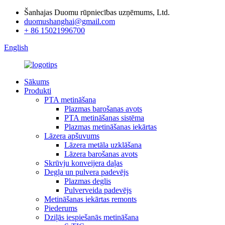
Šanhajas Duomu rūpniecības uzņēmums, Ltd.
duomushanghai@gmail.com
+ 86 15021996700
English
Sākums
Produkti
PTA metināšana
Plazmas barošanas avots
PTA metināšanas sistēma
Plazmas metināšanas iekārtas
Lāzera apšuvums
Lāzera metāla uzklāšana
Lāzera barošanas avots
Skrūvju konveijera daļas
Degļa un pulvera padevējs
Plazmas deglis
Pulverveida padevējs
Metināšanas iekārtas remonts
Piederums
Dziļās iespiešanās metināšana