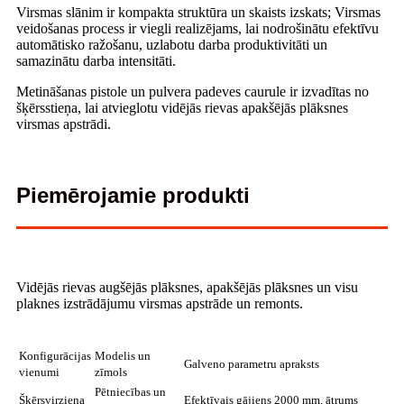
Virsmas slānim ir kompakta struktūra un skaists izskats; Virsmas
veidošanas process ir viegli realizējams, lai nodrošinātu efektīvu
automātisko ražošanu, uzlabotu darba produktivitāti un
samazinātu darba intensitāti.
Metināšanas pistole un pulvera padeves caurule ir izvadītas no
šķērsstieņa, lai atvieglotu vidējās rievas apakšējās plāksnes
virsmas apstrādi.
Piemērojamie produkti
Vidējās rievas augšējās plāksnes, apakšējās plāksnes un visu
plaknes izstrādājumu virsmas apstrāde un remonts.
Konfigurācijas
Modelis un
Galveno parametru apraksts
vienumi
zīmols
Pētniecības un
Šķērsvirziena
Efektīvais gājiens 2000 mm, ātrums