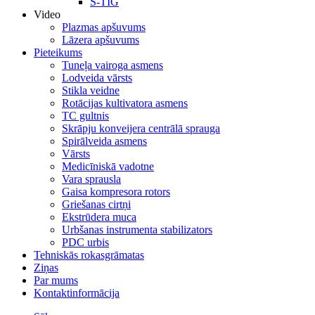
S-TIG
Video
Plazmas apšuvums
Lāzera apšuvums
Pieteikums
Tuneļa vairoga asmens
Lodveida vārsts
Stikla veidne
Rotācijas kultivatora asmens
TC gultnis
Skrāpju konveijera centrālā sprauga
Spirālveida asmens
Vārsts
Medicīniskā vadotne
Vara sprausla
Gaisa kompresora rotors
Griešanas cirtņi
Ekstrūdera muca
Urbšanas instrumenta stabilizators
PDC urbis
Tehniskās rokasgrāmatas
Ziņas
Par mums
Kontaktinformācija