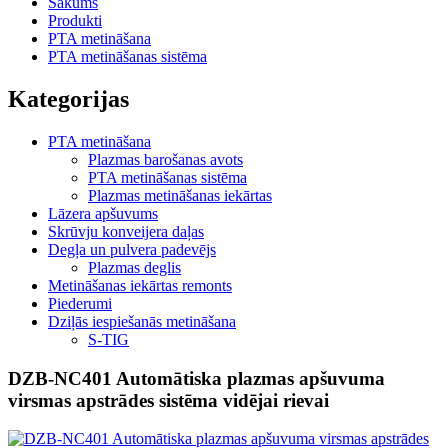
Sākums
Produkti
PTA metināšana
PTA metināšanas sistēma
Kategorijas
PTA metināšana
Plazmas barošanas avots
PTA metināšanas sistēma
Plazmas metināšanas iekārtas
Lāzera apšuvums
Skrūvju konveijera daļas
Degļa un pulvera padevējs
Plazmas deglis
Metināšanas iekārtas remonts
Piederumi
Dziļās iespiešanās metināšana
S-TIG
DZB-NC401 Automātiska plazmas apšuvuma
virsmas apstrādes sistēma vidējai rievai