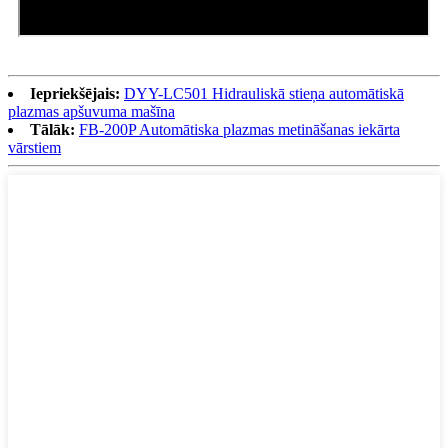
Iepriekšējais:
DYY-LC501 Hidrauliskā stieņa automātiskā
plazmas apšuvuma mašīna
Tālāk:
FB-200P Automātiska plazmas metināšanas iekārta
vārstiem