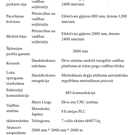
vadības
piekares sija
2400 mm/min
soļdzinējs
Pētniecības un
Pacelšanas
Efektīvais gājiens 800 mm, ātrums 1200
vadības
kolonna
mm/min
soļdzinējs
Pētniecības un
Efektīvais gājiens 2000 mm, ātrums
Mobilā bāze
vadības
2400 mm/min
soļdzinējs
Šķērssijas
3000 mm
profila garums
Daudzkoksnes
Divu sistēmu mobilā integrētā vadības
Konsole
ražošana
platforma ar rokas pogu vadības bloku.
Loka
Daudzkoksnes
Metināšanas degļa attāluma automātiska
sprieguma
integrācija
regulēšana metināšanas procesā
izsekošana
Pašreizējā
485 komunikācija
komunikācija
Ilknis Lings
Divu asu CNC sistēma
Vadības
Mitsubishi,
sistēma
FX sērijas PLC
Japāna
skārienekrāns
Velingtona
7 collu ekrāns tk6071iq
Atsauces
5000 mm * 3000 mm * 2000 m
nospiedums