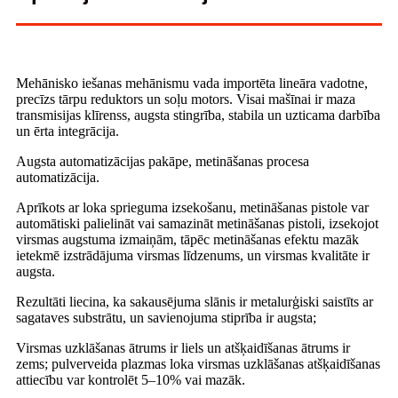
Mehānisko iešanas mehānismu vada importēta lineāra vadotne,
precīzs tārpu reduktors un soļu motors. Visai mašīnai ir maza
transmisijas klīrenss, augsta stingrība, stabila un uzticama darbība
un ērta integrācija.
Augsta automatizācijas pakāpe, metināšanas procesa
automatizācija.
Aprīkots ar loka sprieguma izsekošanu, metināšanas pistole var
automātiski palielināt vai samazināt metināšanas pistoli, izsekojot
virsmas augstuma izmaiņām, tāpēc metināšanas efektu mazāk
ietekmē izstrādājuma virsmas līdzenums, un virsmas kvalitāte ir
augsta.
Rezultāti liecina, ka sakausējuma slānis ir metalurģiski saistīts ar
sagataves substrātu, un savienojuma stiprība ir augsta;
Virsmas uzklāšanas ātrums ir liels un atšķaidīšanas ātrums ir
zems; pulverveida plazmas loka virsmas uzklāšanas atšķaidīšanas
attiecību var kontrolēt 5–10% vai mazāk.