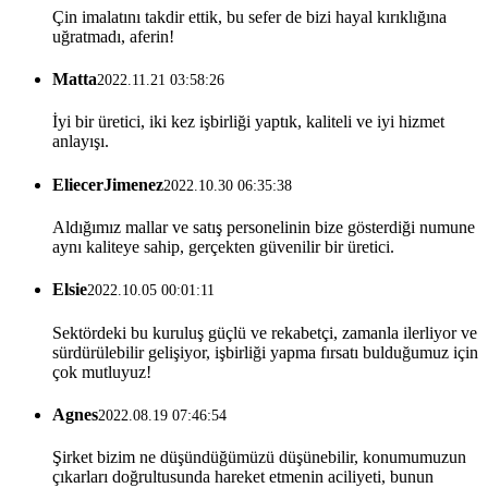
Çin imalatını takdir ettik, bu sefer de bizi hayal kırıklığına
uğratmadı, aferin!
Matta
2022.11.21 03:58:26
İyi bir üretici, iki kez işbirliği yaptık, kaliteli ve iyi hizmet
anlayışı.
EliecerJimenez
2022.10.30 06:35:38
Aldığımız mallar ve satış personelinin bize gösterdiği numune
aynı kaliteye sahip, gerçekten güvenilir bir üretici.
Elsie
2022.10.05 00:01:11
Sektördeki bu kuruluş güçlü ve rekabetçi, zamanla ilerliyor ve
sürdürülebilir gelişiyor, işbirliği yapma fırsatı bulduğumuz için
çok mutluyuz!
Agnes
2022.08.19 07:46:54
Şirket bizim ne düşündüğümüzü düşünebilir, konumumuzun
çıkarları doğrultusunda hareket etmenin aciliyeti, bunun