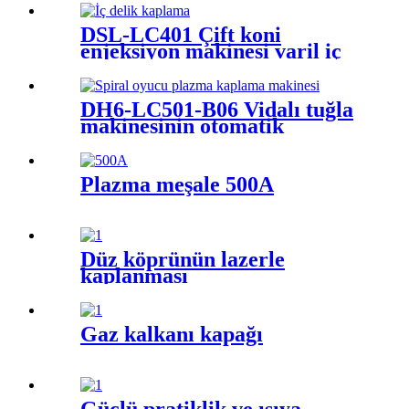
DSL-LC401 Çift koni
enjeksiyon makinesi varil iç
delik kaplama makinesi
DH6-LC501-B06 Vidalı tuğla
makinesinin otomatik
kaplama sistemi
Plazma meşale 500A
Düz köprünün lazerle
kaplanması
Gaz kalkanı kapağı
Güçlü pratiklik ve ısıya