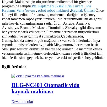
Kaynak Makinesi için oluşturulmuş mükemmel bir güvence
programına sahiptir.
Pta Kaplama Yüksek Fırın Tüyere
,
Pta
Kaplama Vana Yuvası
,
robot robot makinesi
,
Kaynak Ünitesi
.Önce
kaliteyi ilke edinen firmamızda, malzeme tedariğinden işlemeye
kadar tamamen Japonya'da üretilen ürünler üretiyoruz.Bu da gönül
rahatlığıyla kullanılmalarını sağlar.Ürün, Avrupa, Amerika,
Avustralya, Brunei, Moskova, Dominika, Slovakya gibi dünyanın
her yerine tedarik edilecektir. Firmamız her zaman müşterilerimiz
için kaliteli ve uygun fiyat sunmaktadır.Çabalarımızda,
Guangzhou'da zaten birçok mağazamız var ve ürünlerimiz dünya
çapındaki müşterilerden övgü aldı.Misyonumuz her zaman basit
olmuştur: Müşterilerimizi en kaliteli saç ürünleri ile memnun etmek
ve zamanında teslim etmek.Gelecekteki uzun vadeli iş ilişkileri için
bizimle iletişime geçmek üzere yeni ve eski müşterilere hoş geldiniz.
ilgili ürünler
DLG-NC401 Otomatik vida
kaynak makinası
Devamını oku