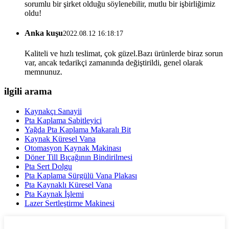
sorumlu bir şirket olduğu söylenebilir, mutlu bir işbirliğimiz
oldu!
Anka kuşu
2022.08.12 16:18:17
Kaliteli ve hızlı teslimat, çok güzel.Bazı ürünlerde biraz sorun
var, ancak tedarikçi zamanında değiştirildi, genel olarak
memnunuz.
ilgili arama
Kaynakçı Sanayii
Pta Kaplama Sabitleyici
Yağda Pta Kaplama Makaralı Bit
Kaynak Küresel Vana
Otomasyon Kaynak Makinası
Döner Till Bıçağının Bindirilmesi
Pta Sert Dolgu
Pta Kaplama Sürgülü Vana Plakası
Pta Kaynaklı Küresel Vana
Pta Kaynak İşlemi
Lazer Sertleştirme Makinesi