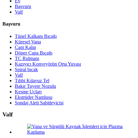
Ev
Başvuru
Valf
Başvuru
Tünel Kalkanı Bıçağı
Küresel Vana
Cam Kalıp
Döner Çapa Bıçağı
TC Rulmanı
Kazıyıcı Konveyörün Orta Yuvası
Spiral bıçak
Valf
Tıbbi Kılavuz Tel
Bakır Tuyere Nozulu
Kesme Uçları
Ekstrüder Namlusu
Sondaj Aleti Sabitleyicisi
Valf