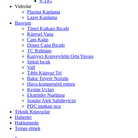
S-TIG
Videolar
Plazma Kaplama
Lazer Kaplama
Başvuru
Tünel Kalkanı Bıçağı
Küresel Vana
Cam Kalıp
Döner Çapa Bıçağı
TC Rulmanı
Kazıyıcı Konveyörün Orta Yuvası
Spiral bıçak
Valf
Tıbbi Kılavuz Tel
Bakır Tuyere Nozulu
Hava kompresörü rotoru
Kesme Uçları
Ekstrüder Namlusu
Sondaj Aleti Sabitleyicisi
PDC matkap ucu
Teknik Kılavuzlar
Haberler
Hakkımızda
Temas etmek