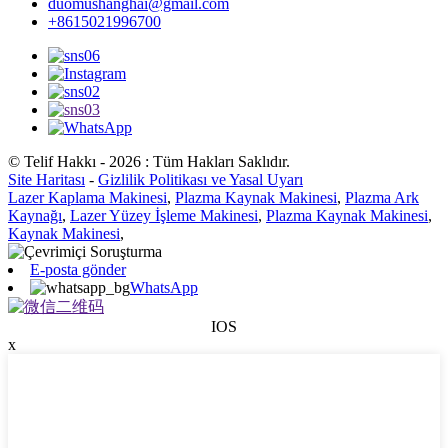
duomushanghai@gmail.com
+8615021996700
© Telif Hakkı - 2026 : Tüm Hakları Saklıdır.
Site Haritası
-
Gizlilik Politikası ve Yasal Uyarı
Lazer Kaplama Makinesi
,
Plazma Kaynak Makinesi
,
Plazma Ark
Kaynağı
,
Lazer Yüzey İşleme Makinesi
,
Plazma Kaynak Makinesi
,
Kaynak Makinesi
,
E-posta gönder
WhatsApp
IOS
x