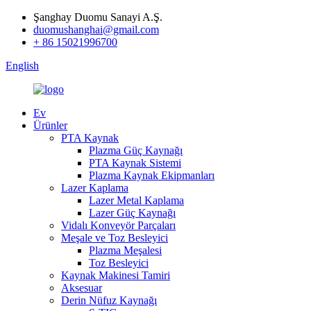
Şanghay Duomu Sanayi A.Ş.
duomushanghai@gmail.com
+ 86 15021996700
English
Ev
Ürünler
PTA Kaynak
Plazma Güç Kaynağı
PTA Kaynak Sistemi
Plazma Kaynak Ekipmanları
Lazer Kaplama
Lazer Metal Kaplama
Lazer Güç Kaynağı
Vidalı Konveyör Parçaları
Meşale ve Toz Besleyici
Plazma Meşalesi
Toz Besleyici
Kaynak Makinesi Tamiri
Aksesuar
Derin Nüfuz Kaynağı