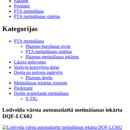
Sākums
Produkti
PTA metināšana
PTA metināšanas sistēma
Kategorijas
PTA metināšana
Plazmas barošanas avots
PTA metināšanas sistēma
Plazmas metināšanas iekārtas
Lāzera apšuvums
Skrūvju konveijera daļas
Degļa un pulvera padevējs
Plazmas deglis
Metināšanas iekārtas remonts
Piederumi
Dziļās iespiešanās metināšana
S-TIG
Lodveida vārsta automatizētā metināšanas iekārta
DQF-LC602