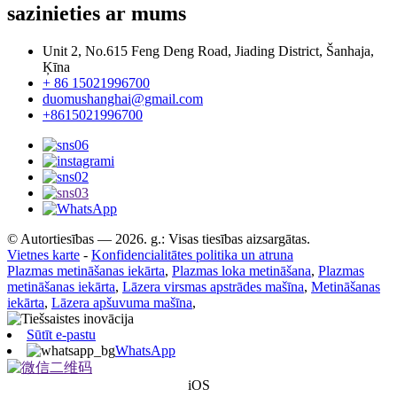
sazinieties ar mums
Unit 2, No.615 Feng Deng Road, Jiading District, Šanhaja,
Ķīna
+ 86 15021996700
duomushanghai@gmail.com
+8615021996700
© Autortiesības — 2026. g.: Visas tiesības aizsargātas.
Vietnes karte
-
Konfidencialitātes politika un atruna
Plazmas metināšanas iekārta
,
Plazmas loka metināšana
,
Plazmas
metināšanas iekārta
,
Lāzera virsmas apstrādes mašīna
,
Metināšanas
iekārta
,
Lāzera apšuvuma mašīna
,
Sūtīt e-pastu
WhatsApp
iOS