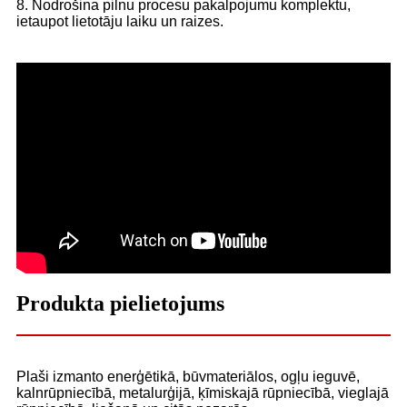
8. Nodrošina pilnu procesu pakalpojumu komplektu,
ietaupot lietotāju laiku un raizes.
Produkta pielietojums
Plaši izmanto enerģētikā, būvmateriālos, ogļu ieguvē,
kalnrūpniecībā, metalurģijā, ķīmiskajā rūpniecībā, vieglajā