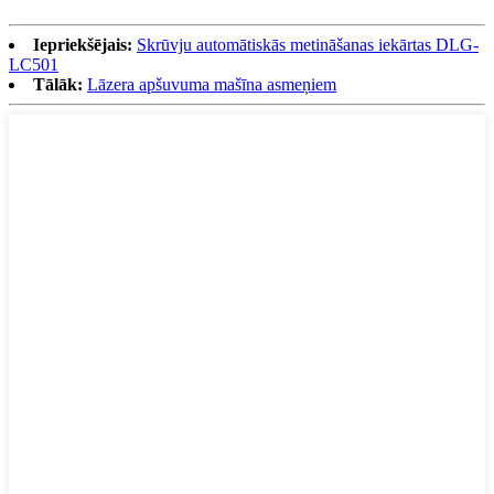
Iepriekšējais:
Skrūvju automātiskās metināšanas iekārtas DLG-
LC501
Tālāk:
Lāzera apšuvuma mašīna asmeņiem