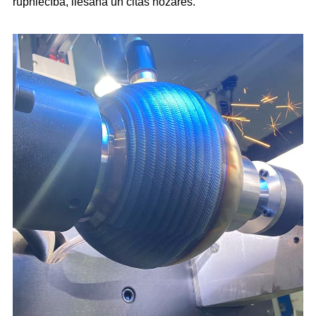
rūpniecībā, liešanā un citās nozarēs.