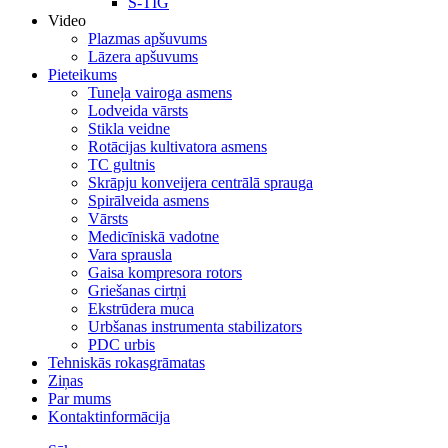
S-TIG
Video
Plazmas apšuvums
Lāzera apšuvums
Pieteikums
Tuneļa vairoga asmens
Lodveida vārsts
Stikla veidne
Rotācijas kultivatora asmens
TC gultnis
Skrāpju konveijera centrālā sprauga
Spirālveida asmens
Vārsts
Medicīniskā vadotne
Vara sprausla
Gaisa kompresora rotors
Griešanas cirtņi
Ekstrūdera muca
Urbšanas instrumenta stabilizators
PDC urbis
Tehniskās rokasgrāmatas
Ziņas
Par mums
Kontaktinformācija