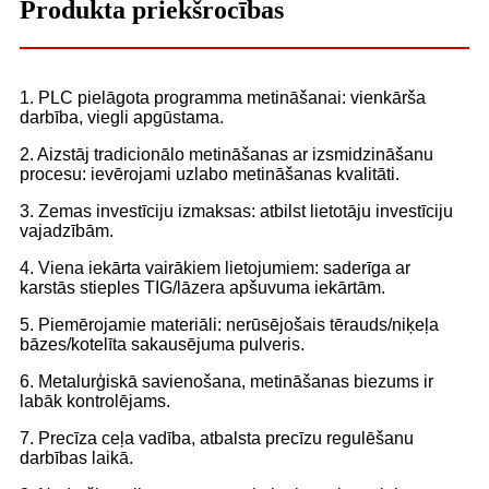
Produkta priekšrocības
1. PLC pielāgota programma metināšanai: vienkārša
darbība, viegli apgūstama.
2. Aizstāj tradicionālo metināšanas ar izsmidzināšanu
procesu: ievērojami uzlabo metināšanas kvalitāti.
3. Zemas investīciju izmaksas: atbilst lietotāju investīciju
vajadzībām.
4. Viena iekārta vairākiem lietojumiem: saderīga ar
karstās stieples TIG/lāzera apšuvuma iekārtām.
5. Piemērojamie materiāli: nerūsējošais tērauds/niķeļa
bāzes/kotelīta sakausējuma pulveris.
6. Metalurģiskā savienošana, metināšanas biezums ir
labāk kontrolējams.
7. Precīza ceļa vadība, atbalsta precīzu regulēšanu
darbības laikā.