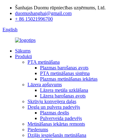
Šanhajas Duomu rūpniecības uzņēmums, Ltd.
duomushanghai@gmail.com
+ 86 15021996700
English
Sākums
Produkti
PTA metināšana
Plazmas barošanas avots
PTA metināšanas sistēma
Plazmas metināšanas iekārtas
Lāzera apšuvums
Lāzera metāla uzklāšana
Lāzera barošanas avots
Skrūvju konveijera daļas
Degļa un pulvera padevējs
Plazmas deglis
Pulverveida padevējs
Metināšanas iekārtas remonts
Piederums
Dziļās iespiešanās metināšana