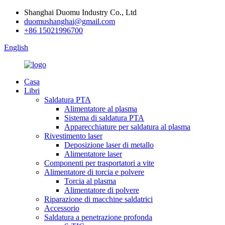
Shanghai Duomu Industry Co., Ltd
duomushanghai@gmail.com
+86 15021996700
English
Casa
Libri
Saldatura PTA
Alimentatore al plasma
Sistema di saldatura PTA
Apparecchiature per saldatura al plasma
Rivestimento laser
Deposizione laser di metallo
Alimentatore laser
Componenti per trasportatori a vite
Alimentatore di torcia e polvere
Torcia al plasma
Alimentatore di polvere
Riparazione di macchine saldatrici
Accessorio
Saldatura a penetrazione profonda