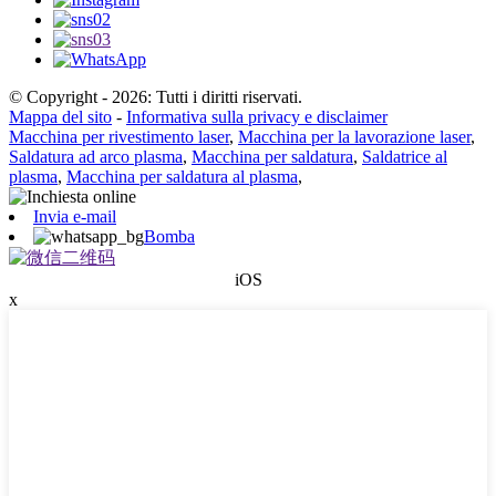
© Copyright - 2026: Tutti i diritti riservati.
Mappa del sito
-
Informativa sulla privacy e disclaimer
Macchina per rivestimento laser
,
Macchina per la lavorazione laser
,
Saldatura ad arco plasma
,
Macchina per saldatura
,
Saldatrice al
plasma
,
Macchina per saldatura al plasma
,
Invia e-mail
Bomba
iOS
x