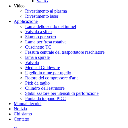
S-TIG
Video
Rivestimento al plasma
Rivestimento laser
Applicazione
Lama dello scudo del tunnel
Valvola a sfera
Stampo per vetro
Lama per fresa rotativa
Cuscinetto TC
Fessura centrale del trasportatore raschiatore
lama a spirale
Valvola
Medical Guidewire
Ugello in rame per ugello
Rotore del compressore d'aria
Pick da taglio
Cilindro dell'estrusore
Stabilizzatore per utensili di perforazione
Punta da trapano PDC
Manuali tecnici
Notizia
Chi siamo
Contatto